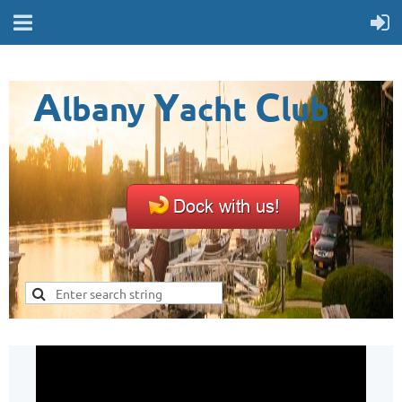
A
Y
C
lbany
acht
lub